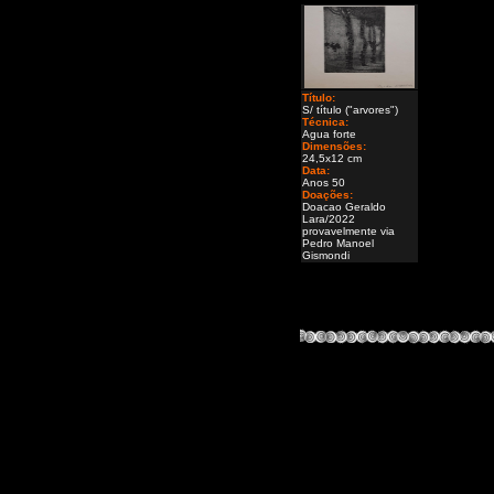
Título:
S/ título ("arvores")
Técnica:
Agua forte
Dimensões:
24,5x12 cm
Data:
Anos 50
Doações:
Doacao Geraldo
Lara/2022
provavelmente via
Pedro Manoel
Gismondi