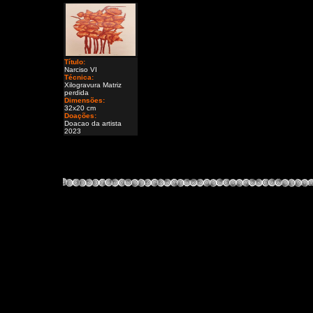
Título:
Narciso VI
Técnica:
Xilogravura Matriz
perdida
Dimensões:
32x20 cm
Doações:
Doacao da artista
2023