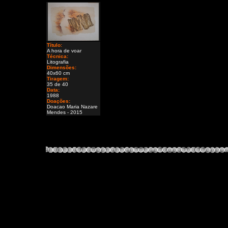
Título:
A hora de voar
Técnica:
Litografia
Dimensões:
40x60 cm
Tiragem:
35 de 40
Data:
1988
Doações:
Doacao Maria Nazare
Mendes - 2015