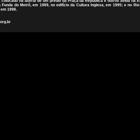
, colocado na lateral de um prédio da Praça da República e outros ainda na 
 Funda do Metrô, em 1989, no edifício da Cultura Inglesa, em 1995; e no Rio
 em 1998.
org.br