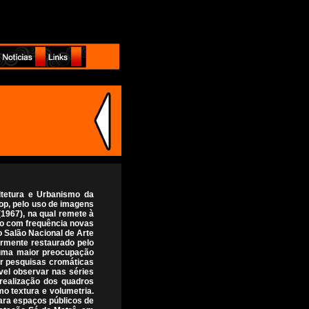
itetura e Urbanismo da
pop, pelo uso de imagens
1967), na qual remete à
ndo com frequência novas
o Salão Nacional de Arte
ormente restaurado pelo
m uma maior preocupação
er pesquisas cromáticas
vel observar nas séries
realização dos quadros
mo textura e volumetria.
para espaços públicos de