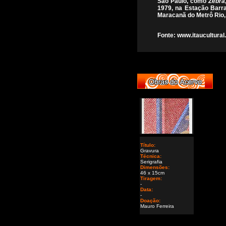
São Paulo, como
Zebra
1979, na Estação Barra
Maracanã do Metrô Rio,
Fonte: www.itaucultural.
Título:
Gravura
Técnica:
Serigrafia
Dimensões:
46 x 15cm
Tiragem:
-
Data:
-
Doação:
Mauro Ferreira