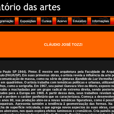
CLÁUDIO JOSÉ TOZZI
ão Paulo SP 1944). Pintor. É mestre em arquitetura pela Faculdade de Arqu
lo (FAU/USP). Em suas primeiras obras, o artista revela a influência da arte 
 comunicação de massa, como na série de pinturas
Bandido da Luz Vermelha
(
 em quadrinhos. O artista trabalha com temáticas políticas e urbanas, utiliza
hos, como a serigrafia. Em 1967, seu painel
Guevara Vivo ou Morto
, exposto n
uído a machadadas por um grupo radical de extrema direita, sendo posteri
 estudos para a Europa em 1969. A partir dessa data, seus trabalhos revela
l e perdem o caráter panfletário que os caracterizava. Começa a desenvolv
 anos 80, sua produção abre-se a novas temáticas figurativas, como é possí
oqueirais. Apresenta também a tendência à geometrização das formas. Na 
acha de superfície reticulada, o que agrega novos aspectos às suas obras, co
hos abstratos, nos quais explora efeitos luminosos e cromáticos. Cria painéis 