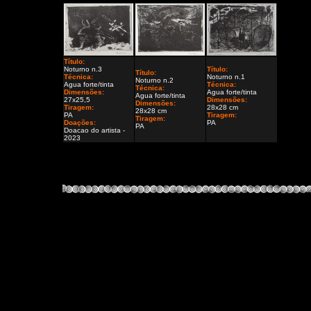
Título:
Noturno n.3
Título:
Título:
Técnica:
Noturno n.1
Noturno n.2
Agua forte/tinta
Técnica:
Técnica:
Dimensões:
Agua forte/tinta
Agua forte/tinta
27x25,5
Dimensões:
Dimensões:
Tiragem:
28x28 cm
28x28 cm
PA
Tiragem:
Tiragem:
Doações:
PA
PA
Doacao do artista -
2023