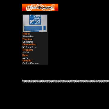
Título:
Situações
Técnica:
Serigrafia
Dimensões:
53,3 x 40 cm
Tiragem:
44/50
Data:
1978
Doação:
Carlos Clémen