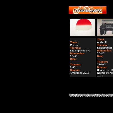
Título:
Título:
Atelier II
Poente
Técnica:
Técnica:
Serigrafia/lito
Lito e grav relevo
Dimensões:
Dimensões:
76x40
50x65
Data:
Data:
-
-
Tiragem:
Tiragem:
73/100
8/68
Doacao:
Doacao:
Doacao de M
Amazonas 2017
Nazare Mend
2015