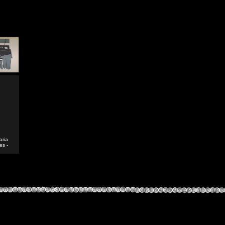
aria
es -