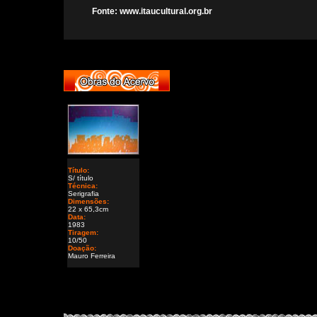
Fonte: www.itaucultural.org.br
Título:
S/ título
Técnica:
Serigrafia
Dimensões:
22 x 65,3cm
Data:
1983
Tiragem:
10/50
Doação:
Mauro Ferreira