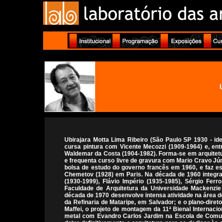
Ubirajara Motta Lima Ribeiro (São Paulo SP 1930 - ide
cursa pintura com Vicente Mecozzi (1909-1964) e, en
Waldemar da Costa (1904-1982). Forma-se em arquitetu
e frequenta curso livre de gravura com Mario Cravo Jú
bolsa de estudo do governo francês em 1960, e faz est
Chemetov (1928) em Paris. Na década de 1960 integra
(1930-1999), Flávio Império (1935-1985), Sérgio Ferr
Faculdade de Arquitetura da Universidade Mackenzi
década de 1970 desenvolve intensa atividade na área de
da Refinaria de Mataripe, em Salvador; e o plano-dire
Maffei, o projeto de montagem da 11ª Bienal Internaci
metal com Evandro Carlos Jardim na Escola de Comu