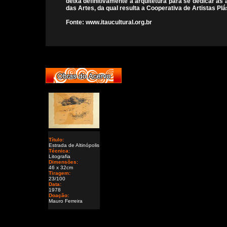
deixa definitivamente a arquitetura para se dedicar às 
das Artes, da qual resulta a Cooperativa de Artistas Pl
Fonte: www.itaucultural.org.br
Título:
Estrada de Altinópolis
Técnica:
Litografia
Dimensões:
46 x 32cm
Tiragem:
23/100
Data:
1978
Doação:
Mauro Ferreira