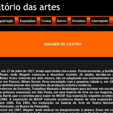
WAGNER DE CASTRO
em 27 de julho de 1917, tendo aqui vivido cinco anos. Posteriormente, a famí
Paulo, onde Wagner começou a desenhar sozinho. Já adulto, decidiu-se 
e Belas Artes somente por dois meses, não se adaptando aos ensinamentos a
os em Passos, Minas Gerais, ficou encantado com a pequena cidade e, em 19
o definitivamente dos ambientes da produção artística moderna.
rofessor de Desenho, Trabalhos Manuais e Modelagem para lecionar em escol
 primeira exposição em São Paulo, em uma Galeria de Arte na rua Augusta,
ia Bardi, que o convidou para expor no MASP. Sua exposição seguinte acontec
m 1968. A exposição do MASP somente aconteceu depois de uma exposição 
, em 1980. Em 1983, fez exposição na Galeria de Arte do Teatro Naciona
Horizonte, no Museu da Pampulha.
ssor em 1987, Wagner pode dedicar-se integralmente à pintura. Doou um co