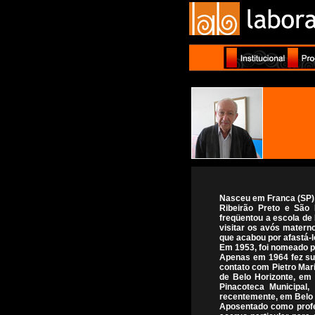
Nasceu em Franca (SP), 
Ribeirão Preto e São 
freqüentou a escola d
visitar os avós matern
que acabou por afastá-l
Em 1953, foi nomeado p
Apenas em 1964 fez sua
contato com Pietro Mar
de Belo Horizonte, e
Pinacoteca Municipal
recentemente, em Belo 
Aposentado como profe