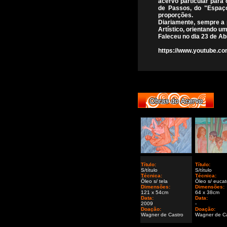
acervo particular para 
de Passos, do "Espaço
proporções.
Diariamente, sempre a 
Artístico, orientando 
Faleceu no dia 23 de Abr
https://www.youtube.c
Título:
Título:
S/título
S/título
Técnica:
Técnica:
Óleo s/ tela
Óleo s/ euca
Dimensões:
Dimensões:
121 x 54cm
64 x 38cm
Data:
Data:
2009
-
Doação:
Doação:
Wagner de Castro
Wagner de Ca