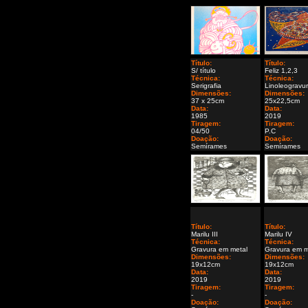
Título:
Título:
S/ título
Feliz 1,2,3
Técnica:
Técnica:
Serigrafia
Linoleogravu
Dimensões:
Dimensões:
37 x 25cm
25x22,5cm
Data:
Data:
1985
2019
Tiragem:
Tiragem:
04/50
P.C
Doação:
Doação:
Semírames
Semírames
Título:
Título:
Marilu III
Marilu IV
Técnica:
Técnica:
Gravura em metal
Gravura em m
Dimensões:
Dimensões:
19x12cm
19x12cm
Data:
Data:
2019
2019
Tiragem:
Tiragem:
-
-
Doação:
Doação: