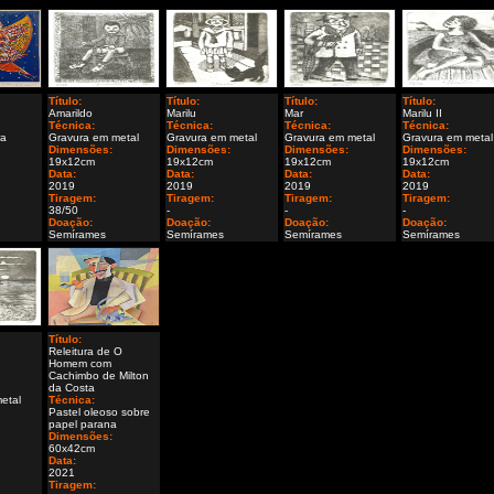
Título:
Título:
Título:
Título:
Amarildo
Marilu
Mar
Marilu II
Técnica:
Técnica:
Técnica:
Técnica:
ra
Gravura em metal
Gravura em metal
Gravura em metal
Gravura em metal
Dimensões:
Dimensões:
Dimensões:
Dimensões:
19x12cm
19x12cm
19x12cm
19x12cm
Data:
Data:
Data:
Data:
2019
2019
2019
2019
Tiragem:
Tiragem:
Tiragem:
Tiragem:
38/50
-
-
-
Doação:
Doação:
Doação:
Doação:
Semírames
Semírames
Semírames
Semírames
Título:
Releitura de O
Homem com
Cachimbo de Milton
da Costa
etal
Técnica:
Pastel oleoso sobre
papel parana
Dimensões:
60x42cm
Data:
2021
Tiragem: