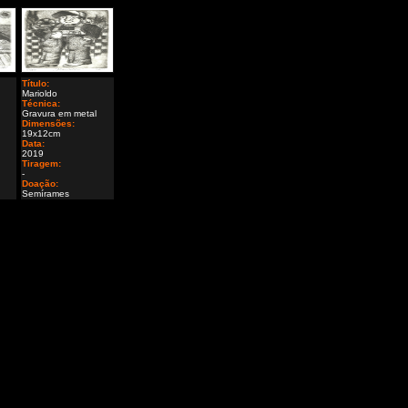
Título:
Marioldo
Técnica:
Gravura em metal
Dimensões:
19x12cm
Data:
2019
Tiragem:
-
Doação:
Semírames