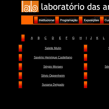
A
B
C
D
E
F
G
H
I
J
K
L
Salete Mulin
Savério Henrique Castellano
Sérgio Moraes
Sé
Silvio Oppenheim
Susana Delgado